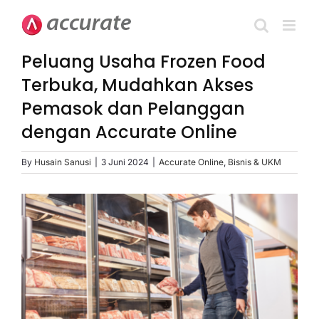
Skip
to
content
Peluang Usaha Frozen Food
Terbuka, Mudahkan Akses
Pemasok dan Pelanggan
dengan Accurate Online
By
Husain Sanusi
|
3 Juni 2024
|
Accurate Online
,
Bisnis & UKM
View
Larger
Image