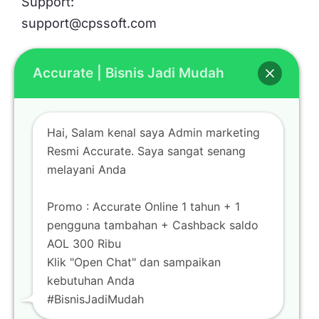
Support:
support@cpssoft.com
Accurate | Bisnis Jadi Mudah
LOKASI
Bekasi
Hai, Salam kenal saya Admin marketing
Mall Metropolitan Bekasi Lt. Basement BS-06
Resmi Accurate. Saya sangat senang
Jl. K.H Noer Alie Bekasi Selatan
melayani Anda
Promo : Accurate Online 1 tahun + 1
pengguna tambahan + Cashback saldo
AOL 300 Ribu
Klik "Open Chat" dan sampaikan
kebutuhan Anda
#BisnisJadiMudah