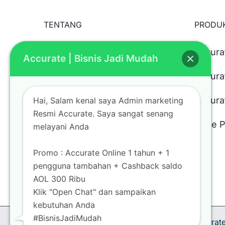
TENTANG
PRODU
Kami Kantor Resmi Penjualan
Accura
Accurate | Bisnis Jadi Mudah
Software Accurate Terpercaya
Accura
dengan Pelayanan Terbaik
yang Berdomisili di Bekasi. Tim
Accura
Hai, Salam kenal saya Admin marketing
Expert Kami Siap Melayani
Resmi Accurate. Saya sangat senang
Rene 
melayani Anda
Pembelian Accurate di
Manapun Domisli Usaha Anda
Promo : Accurate Online 1 tahun + 1
pengguna tambahan + Cashback saldo
AOL 300 Ribu
Klik "Open Chat" dan sampaikan
kebutuhan Anda
#BisnisJadiMudah
Copyright Accurate