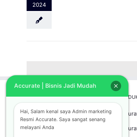
2024
Accurate | Bisnis Jadi Mudah
TENTANG
PRODU
Hai, Salam kenal saya Admin marketing
Kami Kantor Resmi Penjualan
Accura
Resmi Accurate. Saya sangat senang
Software Accurate Terpercaya
melayani Anda
Accura
dengan Pelayanan Terbaik