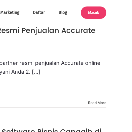
Marketing
Daftar
Blog
Masuk
 Resmi Penjualan Accurate
h partner resmi penjualan Accurate online
ni Anda 2. [...]
Read More
oftware Bisnis Canggih di