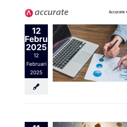
Skip
to
Accurate 
content
12
Februari
2025
iakuntansi.id
12
Resmi Penjualan
rate Online
Februari
urate Online
2025