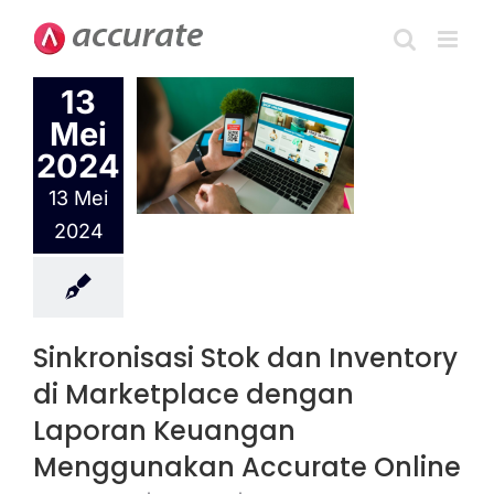
Skip
kronisasi
to
tok dan
content
13
entory di
Mei
ketplace
dengan
2024
aporan
13 Mei
euangan
2024
ggunakan
ate Online
 Online
Akuntansi
Sinkronisasi Stok dan Inventory
di Marketplace dengan
Laporan Keuangan
Menggunakan Accurate Online