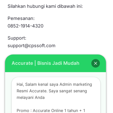
Silahkan hubungi kami dibawah ini:
Pemesanan:
0852-1914-4320
Support:
support@cpssoft.com
Accurate | Bisnis Jadi Mudah
LOKASI
Bekasi
Hai, Salam kenal saya Admin marketing
Mall Metropolitan Bekasi Lt. Basement BS-06
Resmi Accurate. Saya sangat senang
Jl. K.H Noer Alie Bekasi Selatan
melayani Anda
Promo : Accurate Online 1 tahun + 1