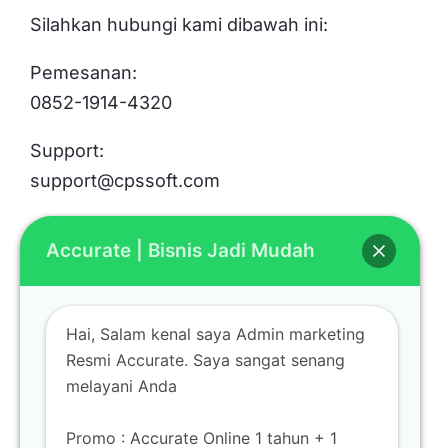
Silahkan hubungi kami dibawah ini:
Pemesanan:
0852-1914-4320
Support:
support@cpssoft.com
Accurate | Bisnis Jadi Mudah
LOKASI
Bekasi
Hai, Salam kenal saya Admin marketing
Mall Metropolitan Bekasi Lt. Basement BS-06
Resmi Accurate. Saya sangat senang
Jl. K.H Noer Alie Bekasi Selatan
melayani Anda
Promo : Accurate Online 1 tahun + 1