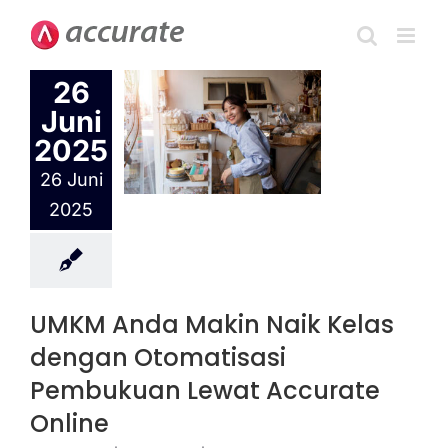
Skip
to
KM Anda
content
26
kin Naik
Juni
as dengan
matisasi
2025
mbukuan
26 Juni
t Accurate
2025
Online
urate Online
UMKM Anda Makin Naik Kelas
dengan Otomatisasi
Pembukuan Lewat Accurate
Online