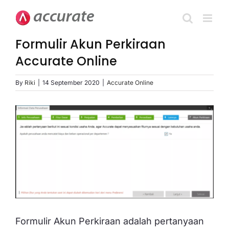
Skip
to
content
Formulir Akun Perkiraan
Accurate Online
By
Riki
|
14 September 2020
|
Accurate Online
View
Larger
Image
Formulir Akun Perkiraan adalah pertanyaan