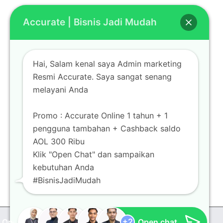
Accurate | Bisnis Jadi Mudah
LOKASI
Bekasi
Hai, Salam kenal saya Admin marketing
Mall Metropolitan Bekasi Lt. Basement BS-06
Resmi Accurate. Saya sangat senang
Jl. K.H Noer Alie Bekasi Selatan
melayani Anda
Promo : Accurate Online 1 tahun + 1
pengguna tambahan + Cashback saldo
AOL 300 Ribu
Klik "Open Chat" dan sampaikan
kebutuhan Anda
#BisnisJadiMudah
Shindi Shalsabila Putri
Riki Saepulrohman
Ali Akbar
Arif Sanjaya
Open chat
Copyright Accurate Online | All Rights Reserved |