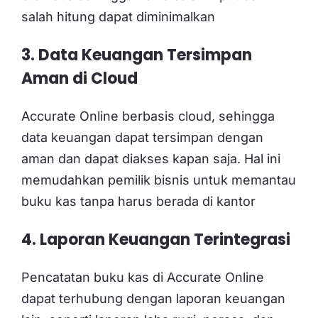
salah hitung dapat diminimalkan
3. Data Keuangan Tersimpan
Aman di Cloud
Accurate Online berbasis cloud, sehingga
data keuangan dapat tersimpan dengan
aman dan dapat diakses kapan saja. Hal ini
memudahkan pemilik bisnis untuk memantau
buku kas tanpa harus berada di kantor
4. Laporan Keuangan Terintegrasi
Pencatatan buku kas di Accurate Online
dapat terhubung dengan laporan keuangan