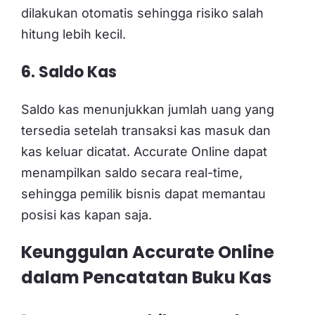
dilakukan otomatis sehingga risiko salah
hitung lebih kecil.
6. Saldo Kas
Saldo kas menunjukkan jumlah uang yang
tersedia setelah transaksi kas masuk dan
kas keluar dicatat. Accurate Online dapat
menampilkan saldo secara real-time,
sehingga pemilik bisnis dapat memantau
posisi kas kapan saja.
Keunggulan Accurate Online
dalam Pencatatan Buku Kas