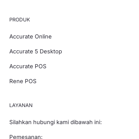
PRODUK
Accurate Online
Accurate 5 Desktop
Accurate POS
Rene POS
LAYANAN
Silahkan hubungi kami dibawah ini:
Pemesanan: