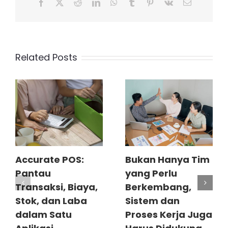
Facebook
X
Reddit
LinkedIn
WhatsApp
Tumblr
Pinterest
Vk
Email
Related Posts
Accurate POS:
Bukan Hanya Tim
Pantau
yang Perlu
Transaksi, Biaya,
Berkembang,
Stok, dan Laba
Sistem dan
dalam Satu
Proses Kerja Juga