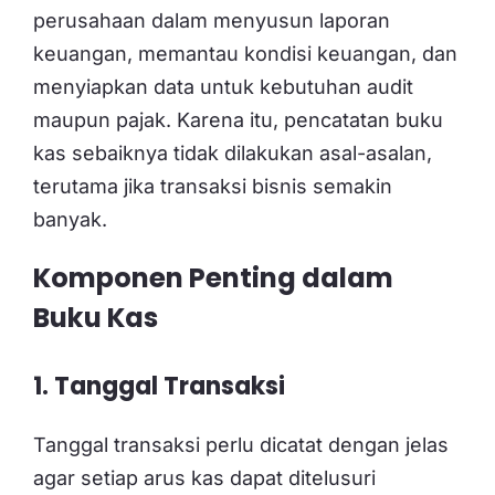
perusahaan dalam menyusun laporan
keuangan, memantau kondisi keuangan, dan
menyiapkan data untuk kebutuhan audit
maupun pajak. Karena itu, pencatatan buku
kas sebaiknya tidak dilakukan asal-asalan,
terutama jika transaksi bisnis semakin
banyak.
Komponen Penting dalam
Buku Kas
1. Tanggal Transaksi
Tanggal transaksi perlu dicatat dengan jelas
agar setiap arus kas dapat ditelusuri