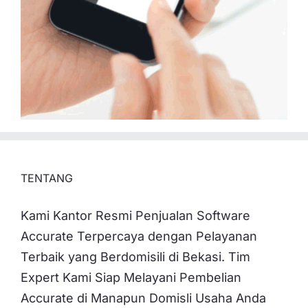
TENTANG
Kami Kantor Resmi Penjualan Software
Accurate Terpercaya dengan Pelayanan
Terbaik yang Berdomisili di Bekasi. Tim
Expert Kami Siap Melayani Pembelian
Accurate di Manapun Domisli Usaha Anda