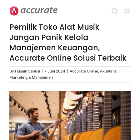
Skip
to
content
Pemilik Toko Alat Musik
Jangan Panik Kelola
Manajemen Keuangan,
Accurate Online Solusi Terbaik
By
Husain Sanusi
|
7 Juni 2024
|
Accurate Online
,
Akuntansi
,
Marketing & Manajemen
View
Larger
Image