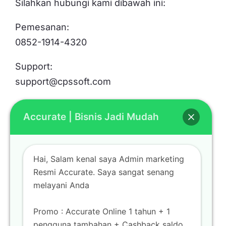
Silahkan hubungi kami dibawah ini:
Pemesanan:
0852-1914-4320
Support:
support@cpssoft.com
Accurate | Bisnis Jadi Mudah
LOKASI
Bekasi
Hai, Salam kenal saya Admin marketing
Mall Metropolitan Bekasi Lt. Basement BS-06
Resmi Accurate. Saya sangat senang
Jl. K.H Noer Alie Bekasi Selatan
melayani Anda
Promo : Accurate Online 1 tahun + 1
pengguna tambahan + Cashback saldo