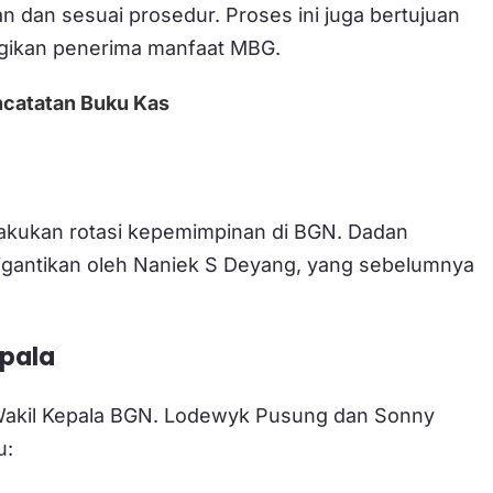
ran dan sesuai prosedur. Proses ini juga bertujuan
rugikan penerima manfaat MBG.
ncatatan Buku Kas
lakukan rotasi kepemimpinan di BGN. Dadan
igantikan oleh Naniek S Deyang, yang sebelumnya
epala
vel Wakil Kepala BGN. Lodewyk Pusung dan Sonny
u: