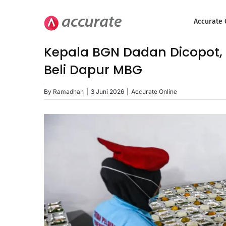
Skip
to
Accurate 
content
Kepala BGN Dadan Dicopot, A
Beli Dapur MBG
By
Ramadhan
|
3 Juni 2026
|
Accurate Online
View
Larger
Image