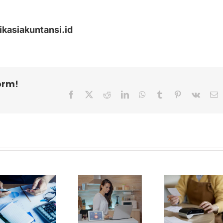
ikasiakuntansi.id
orm!
Facebook
X
Reddit
LinkedIn
WhatsApp
Tumblr
Pinterest
Vk
E